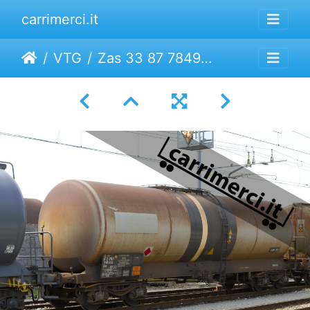
carrimerci.it
VTG
Zas 33 87 7849 671-5 | VTG