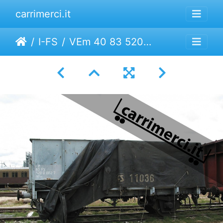
carrimerci.it
I-FS
VEm 40 83 5200 082-7 | I-FS