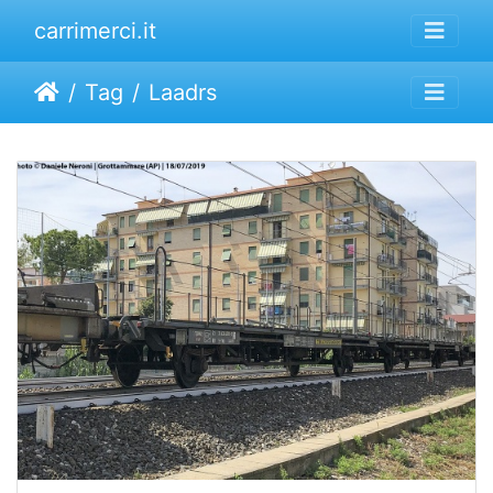
carrimerci.it
Tag
Laadrs