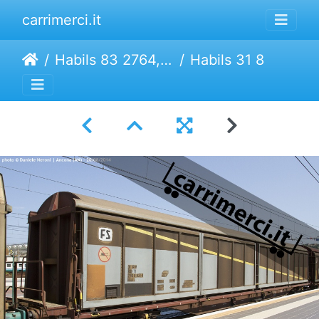
carrimerci.it
Habils 83 2764, 65
Habils 31 83 2765 921-1 | Trenitalia Cargo