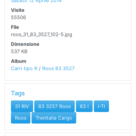
Sabato 12 Aprile 2014
Visite
55506
File
roos_31_83_3527_102-5.jpg
Dimensione
537 KB
Album
Carri tipo R
/
Roos 83 3527
Tags
31 RIV
83 3257 Roos
83 I
I-TI
Roos
Trenitalia Cargo