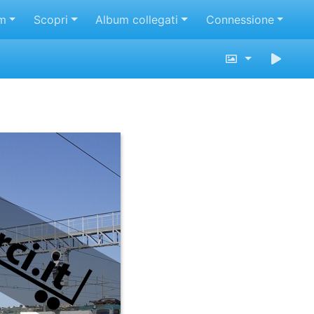
m
Scopri
Album collegati
Connessione