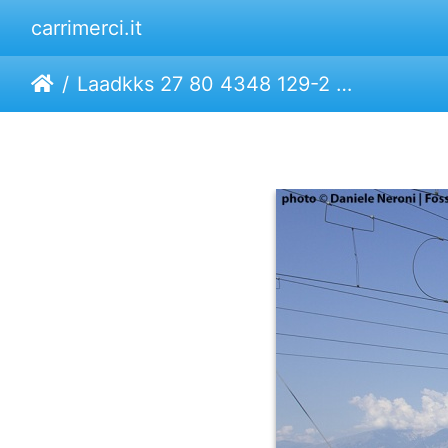
carrimerci.it
Laadkks 27 80 4348 129-2 | Transwaggon