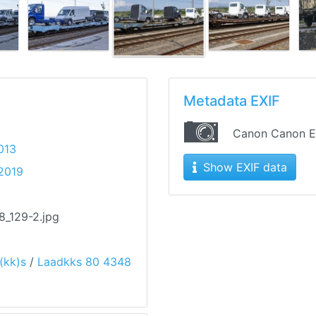
Metadata EXIF
Canon Canon 
013
Show EXIF data
 2019
8_129-2.jpg
(kk)s
/
Laadkks 80 4348