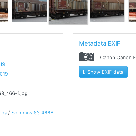
Metadata EXIF
Canon Canon 
019
Show EXIF data
2019
8_466-1.jpg
mns
/
Shimmns 83 4668,