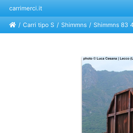
carrimerci.it
Carri tipo S
Shimmns
Shimmns 83 4