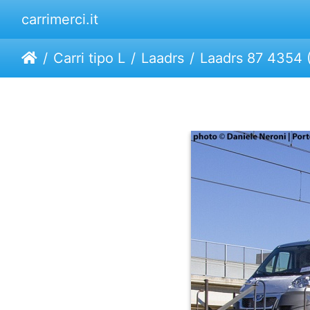
carrimerci.it
Carri tipo L
Laadrs
Laadrs 87 4354 