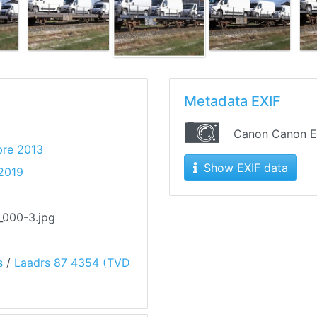
Metadata EXIF
Canon Canon 
bre 2013
Show EXIF data
 2019
_000-3.jpg
s
/
Laadrs 87 4354 (TVD