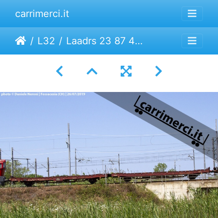
carrimerci.it
L32
Laadrs 23 87 4354 309-8 | Ermewa