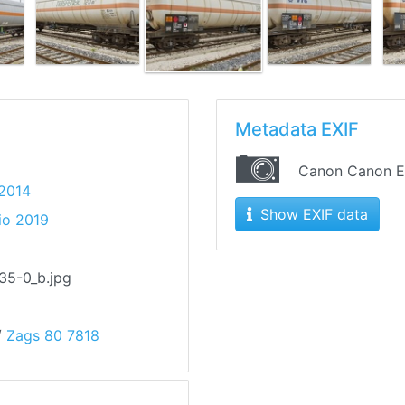
Metadata EXIF
Canon Canon 
 2014
Show EXIF data
io 2019
35-0_b.jpg
/
Zags 80 7818