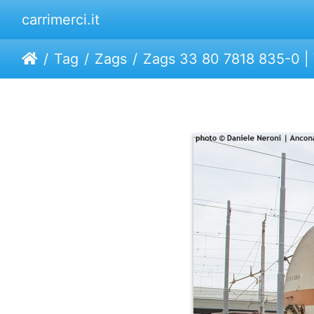
carrimerci.it
Tag
Zags
Zags 33 80 7818 835-0 | V