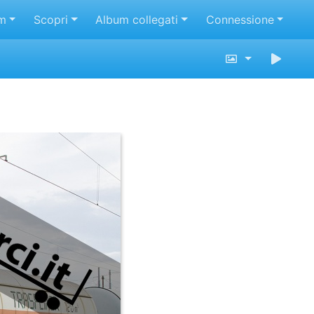
m
Scopri
Album collegati
Connessione