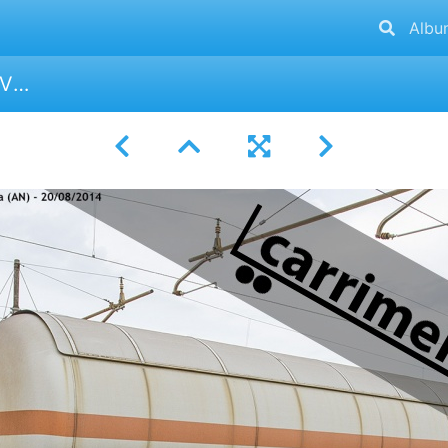
Albu
TG