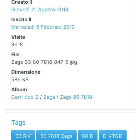
Creato il
Giovedì 21 Agosto 2014
Inviato il
Mercoledì 6 Febbraio 2019
Visite
9618
File
Zags_33_80_7818_847-5.jpg
Dimensione
586 KB
Album
Carri tipo Z
/
Zags
/
Zags 80 7818
Tags
33 RIV
80 7818 Zags
80 D
D-VTGD