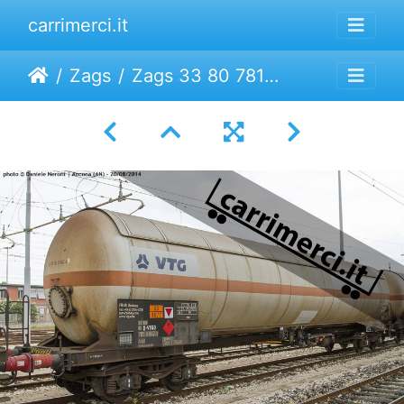
carrimerci.it
Zags
Zags 33 80 7818 847-5 | VTG