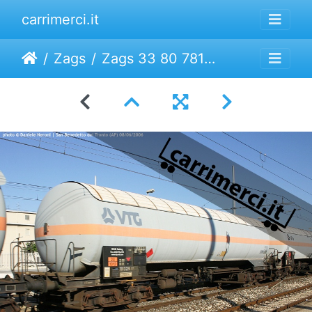
carrimerci.it
Zags
Zags 33 80 7813 229-1 | VTG