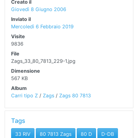
Creato il
Giovedì 8 Giugno 2006
Inviato il
Mercoledì 6 Febbraio 2019
Visite
9836
File
Zags_33_80_7813_229-1.jpg
Dimensione
567 KB
Album
Carri tipo Z
/
Zags
/
Zags 80 7813
Tags
33 RIV
80 7813 Zags
80 D
D-DB